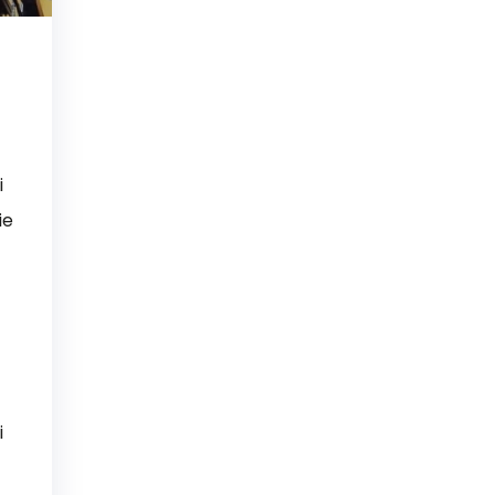
i
ie
i