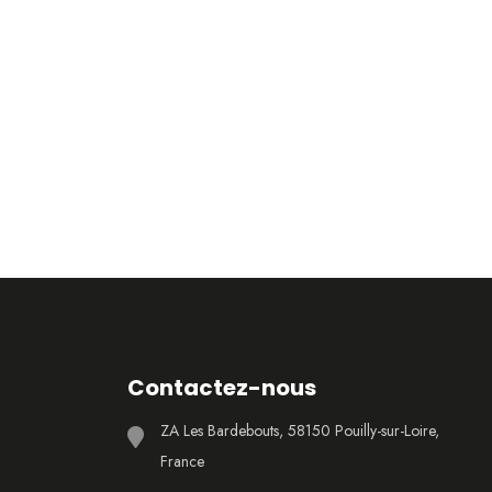
Contactez-nous
ZA Les Bardebouts, 58150 Pouilly-sur-Loire,
France